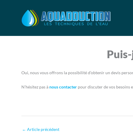
Aller
au
contenu
Puis-
Oui, nous vous offrons la possibilité d’obtenir un devis perso
N’hésitez pas à
nous contacter
pour discuter de vos besoins 
←
Article précédent