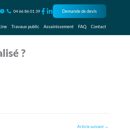
Demande de devis
04 66 86 01 39
cine
Travaux public
Assainissement
FAQ
Contact
lisé ?
Article suivant
→