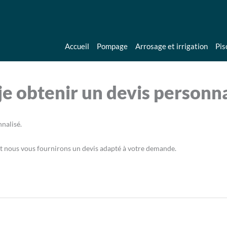
Accueil
Pompage
Arrosage et irrigation
Pis
je obtenir un devis personna
nnalisé.
et nous vous fournirons un devis adapté à votre demande.