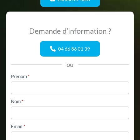
Demande d’information ?
04 66 86 01 39
ou
Formulaire
Prénom
*
simple
avec
téléphone
Nom
*
Email
*