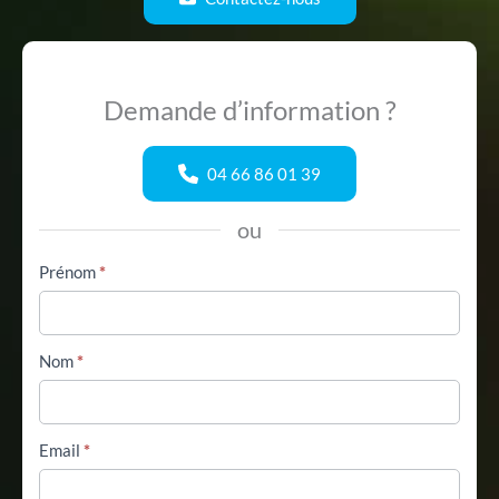
Demande d’information ?
04 66 86 01 39
ou
Formulaire
Prénom
*
simple
avec
téléphone
Nom
*
Email
*