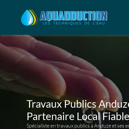
Aller
au
contenu
Travaux Publics Anduze
Partenaire Local Fiabl
Spécialiste en travaux publics à Anduze et ses 