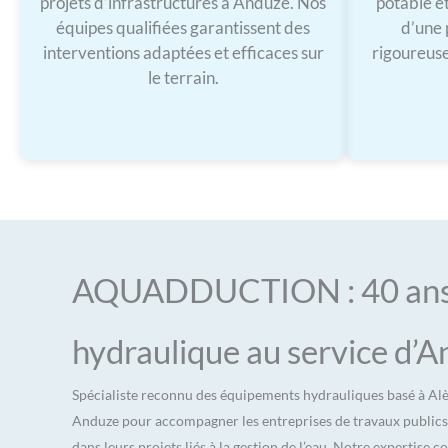
projets d’infrastructures à Anduze. Nos
potable et
équipes qualifiées garantissent des
d’une 
interventions adaptées et efficaces sur
rigoureuse
le terrain.
AQUADDUCTION : 40 ans 
hydraulique au service d’
Spécialiste reconnu des équipements hydrauliques basé à 
Anduze pour accompagner les entreprises de travaux publics, le
dans leurs projets liés à la gestion de l’eau. Notre expertise 