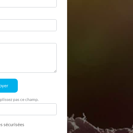
oyer
plissez pas ce champ.
s sécurisées