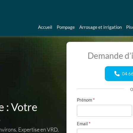
Accueil
Pompage
Arrosage et irrigation
Pis
Demande d’i
04 66
Formulaire
Prénom
*
 : Votre
simple
avec
e
téléphone
Email
*
environs. Expertise en VRD,