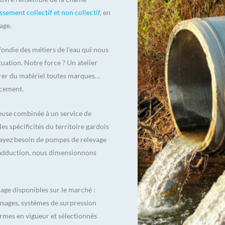
ssement collectif et non collectif
, en
age.
ndie des métiers de l’eau qui nous
ation. Notre force ? Un atelier
arer du matériel toutes marques…
acement.
reuse combinée à un service de
es spécificités du territoire gardois
s ayez besoin de pompes de relevage
d’adduction, nous dimensionnons
ge disponibles sur le marché :
usages, systèmes de surpression
mes en vigueur et sélectionnés