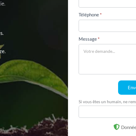
ie.
Téléphone
*
s.
Message
*
ze.
Env
Si vous êtes un humain, ne rem
Donnée