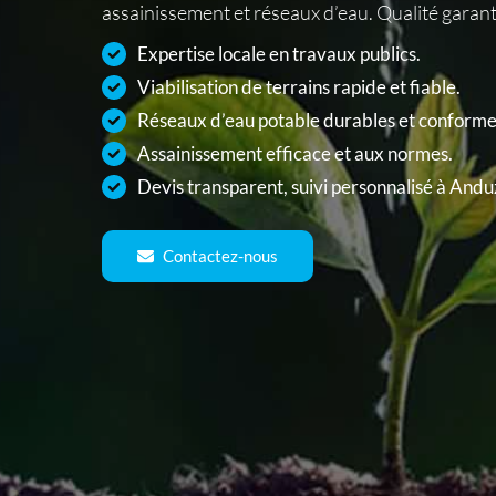
assainissement et réseaux d’eau. Qualité garant
Expertise locale en travaux publics.
Viabilisation de terrains rapide et fiable.
Réseaux d’eau potable durables et conforme
Assainissement efficace et aux normes.
Devis transparent, suivi personnalisé à Andu
Contactez-nous