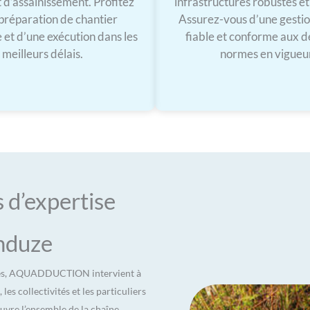
 d’assainissement. Profitez
infrastructures robustes e
préparation de chantier
Assurez-vous d’une gestio
 et d’une exécution dans les
fiable et conforme aux d
meilleurs délais.
normes en vigueu
d’expertise
Anduze
Alès, AQUADDUCTION intervient à
s collectivités et les particuliers
couvre l’ensemble de la chaîne