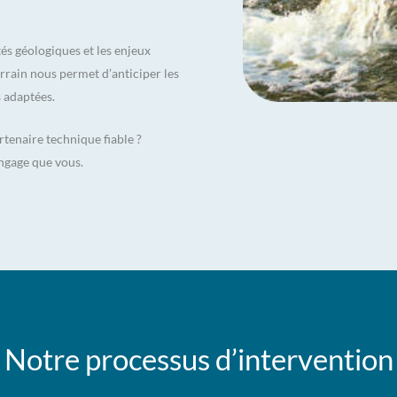
és géologiques et les enjeux
rrain nous permet d’anticiper les
s adaptées.
rtenaire technique fiable ?
ngage que vous.
Notre processus d’intervention